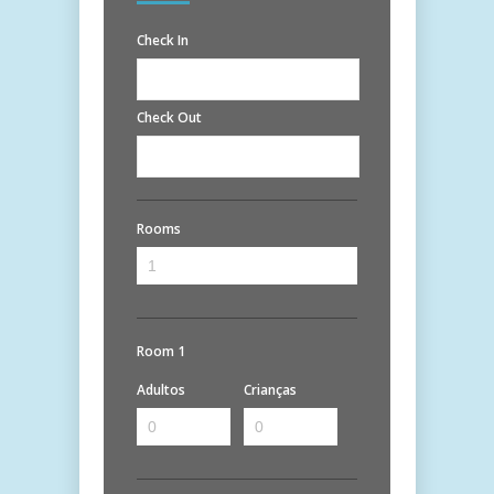
Check In
Check Out
Rooms
Room 1
Adultos
Crianças