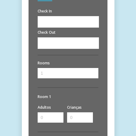
Check In
Check Out
Rooms
Room 1
Adultos
Crianças