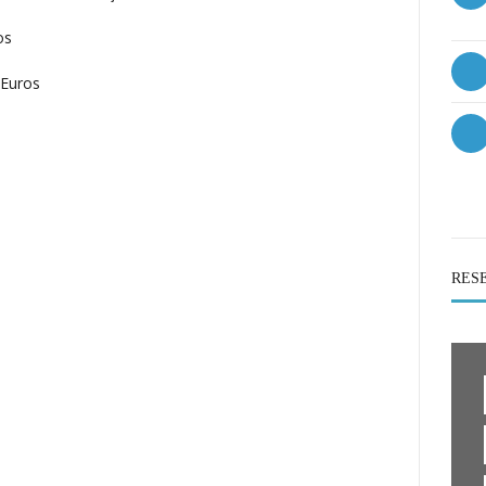
os
 Euros
RES