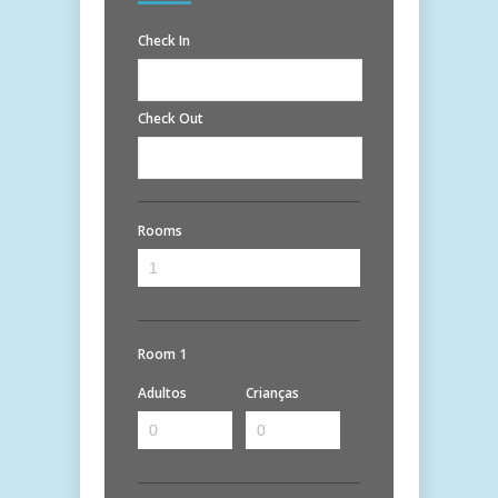
Check In
Check Out
Rooms
Room 1
Adultos
Crianças