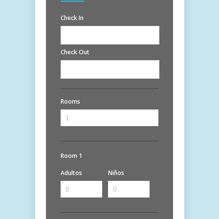
Check In
Check Out
Rooms
Room 1
Adultos
Niños