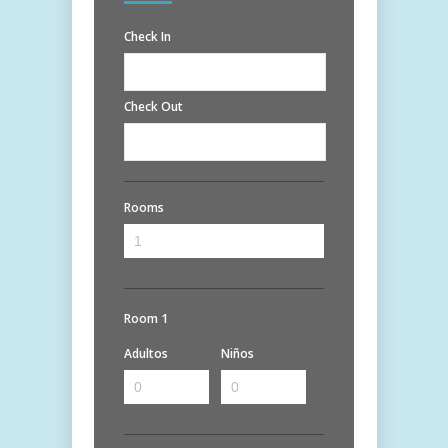
Check In
Check Out
Rooms
Room 1
Adultos
Niños