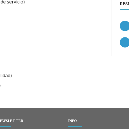
de servício)
RES
lidad)
s
EWSLETTER
INFO